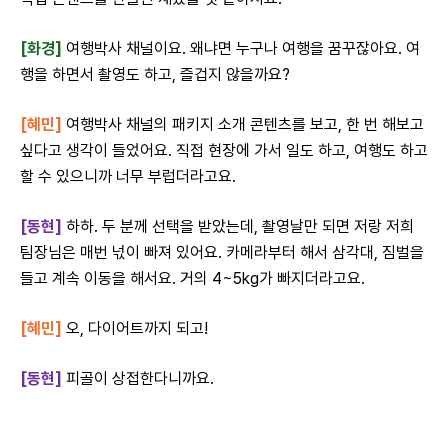
[화경]
여행박사 채널이요. 왜냐면 누구나 여행을 꿈꾸잖아요. 여
행을 하면서 촬영도 하고, 즐겁지 않을까요?
[혜민]
여행박사 채널의 패키지 소개 콘텐츠를 보고, 한 번 해보고
싶다고 생각이 들었어요. 직접 현장에 가서 일도 하고, 여행도 하고
할 수 있으니까 너무 부럽더라고요.
[동현]
하하. 두 분께 선택을 받았는데, 촬영날만 되면 저랑 저희
팀장님은 매번 넋이 빠져 있어요. 카메라부터 해서 삼각대, 짐벌을
들고 계속 이동을 해서요. 거의 4~5kg가 빠지더라고요.
[혜민]
오, 다이어트까지 되고!
[동현]
피골이 상접한다니까요.