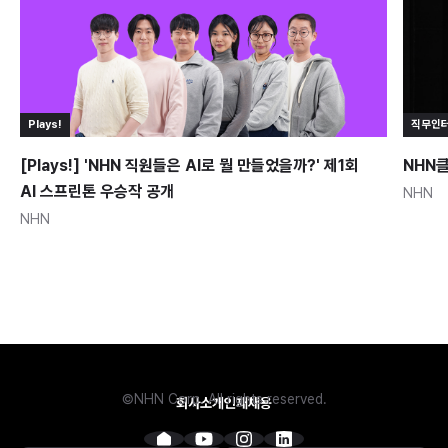
Plays!
직무인
[Plays!] 'NHN 직원들은 AI로 뭘 만들었을까?' 제1회
NHN클
AI 스프린톤 우승작 공개
NHN
NHN
©NHN Corp. All rights reserved.
회사소개
인재채용