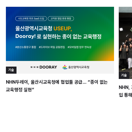
기술
기술
NHN두레이, 울산시교육청에 협업툴 공급… “종이 없는
NHN,
교육행정 실현”
입 통해