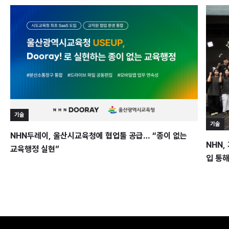
기술
기술
NHN두레이, 울산시교육청에 협업툴 공급… “종이 없는
NHN,
교육행정 실현”
입 통해