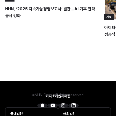
NHN, ‘2025 지속가능경영보고서’ 발간…AI·기후 전략
공시 강화
기업
아이파킹
성공적
©NHN Corp. All rights reserved.
회사소개
인재채용
국내법인
해외법인