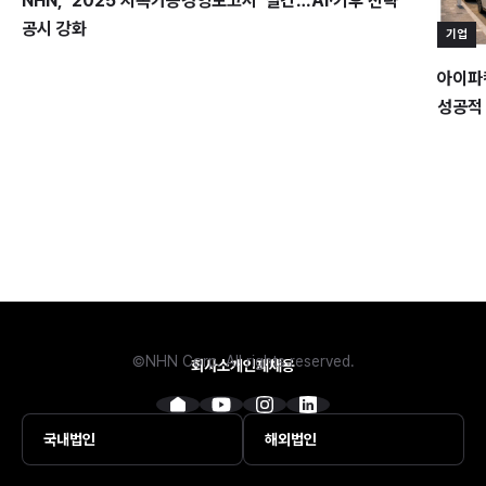
NHN, ‘2025 지속가능경영보고서’ 발간…AI·기후 전략
공시 강화
기업
아이파킹
성공적
©NHN Corp. All rights reserved.
회사소개
인재채용
국내법인
해외법인